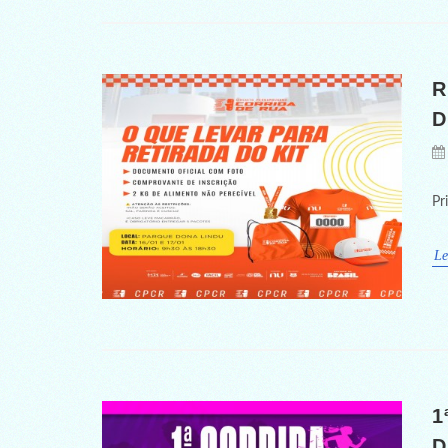
R
D
Pr
Le
1
D