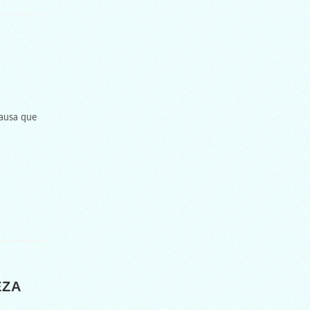
causa que
EZA