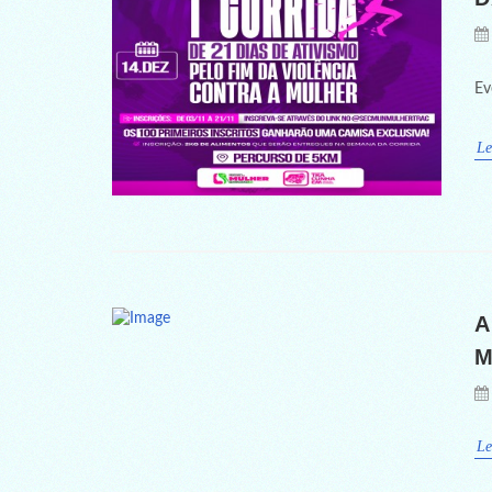
Ev
Le
A
M
Le