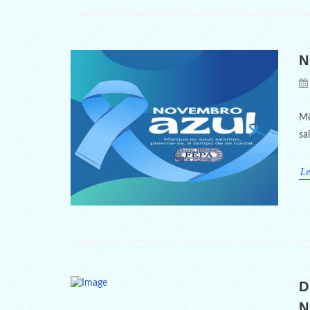
N
Mê
sa
Le
D
N