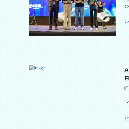
do
Le
A
F
Ev
Le