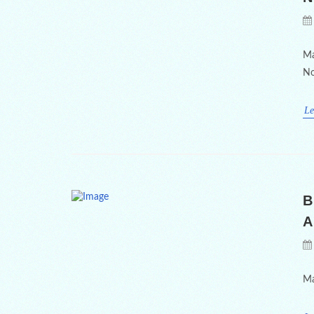
Ma
No
Le
B
A
Ma