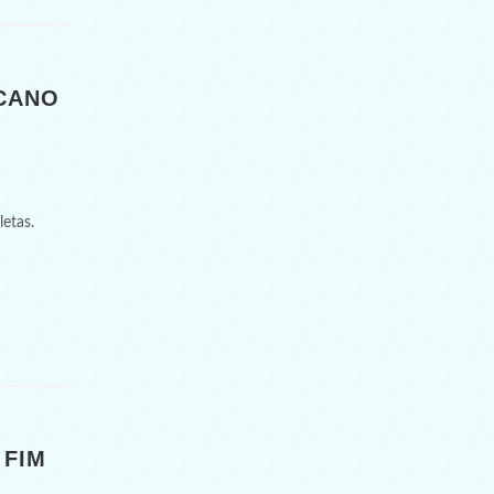
UCANO
letas.
 FIM